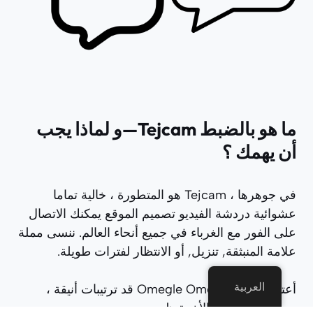
ما هو بالضبط Tejcam—و لماذا يجب
أن يهمك ؟
في جوهرها ، Tejcam هو المتطورة ، خالية تماما
عشوائية دردشة الفيديو تصميم الموقع يمكنك الاتصال
على الفور مع الغرباء في جميع أنحاء العالم. ننسى مملة
علامة المنبثقة, تنزيل, أو الانتظار لفترات طويلة.
العربية
أعتقد أنها إذا Omegle OmeTV قد ترتيبات أنيقة ،
برودة وأكثر ذكاء الأخوة ظهرت—