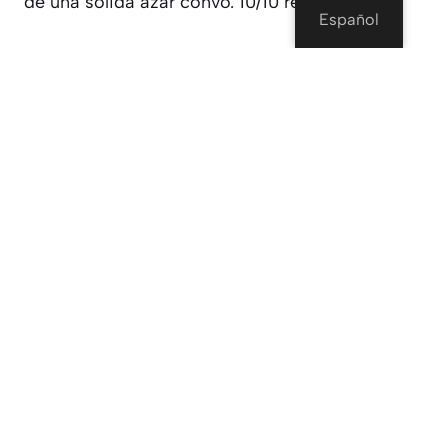
de una sólida azar convo. 10/10 recomendaría.
Español
Mejor para:
Cualquier persona que quiera
genuino convos sin el caos.
OmeTV
– Simple, Limpio, y
Extrañamente Adictivo
OmeTV
es super fácil de usar. Es como Omegle
moderna pequeño hermano que se fue a terapia
y descubierto algunas cosas.
Usted sólo tiene que ir al sitio, permitir su cam,
y empezar a chatear. Si las cosas se ponen
incómodos? Skip. Fácil.