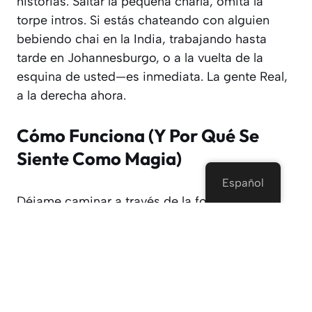
historias. Saltar la pequeña charla, omita la
torpe intros. Si estás chateando con alguien
bebiendo chai en la India, trabajando hasta
tarde en Johannesburgo, o a la vuelta de la
esquina de usted—es inmediata. La gente Real,
a la derecha ahora.
Cómo Funciona (Y Por Qué Se
Siente Como Magia)
Español
Déjame caminar a través de la forma en que
realmente funciona...:
Instalar Lovoo (rápida, indolora, como la
apertura de la nevera).
Usted bofetada en una foto de perfil—