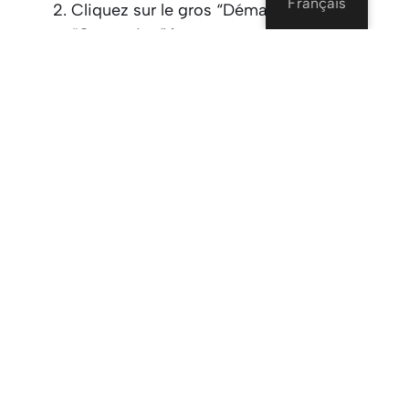
Français
Cliquez sur le gros “Démarrer” ou
“Connexion” bouton.
Attendre un moment pour le côté
aléatoire de l'utilisateur pour apparaître.
Parler, rire, poser des questions ou
s'asseoir tranquillement et écouter un
peu.
Voulez quelqu'un de nouveau? Appuyez
Sur “Suivant”.
C'est tout. Un seul clic pour vous connecter. Et
parce qu'il n'y a pas de profil à remplir, vous
êtes plonger dans la conversation.
Ce Qui Fait Chatpig Se
Démarquer?