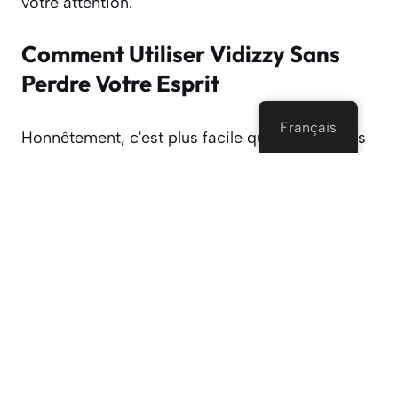
votre attention.
Comment Utiliser Vidizzy Sans
Perdre Votre Esprit
Français
Honnêtement, c'est plus facile que de faire des
nouilles instantanées.
Aller à Vidizzy du site web (non ombragé
des liens ou des applications
nécessaires).
Cliquez sur “Autoriser” quand il vous
demande d'utiliser votre appareil photo et
d'un microphone.
Cliquez sur “Démarrer” et préparez-vous
à rencontrer un étranger quelque part sur