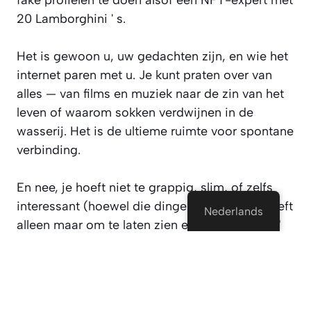
20 Lamborghini ' s.
Het is gewoon u, uw gedachten zijn, en wie het
internet paren met u. Je kunt praten over van
alles — van films en muziek naar de zin van het
leven of waarom sokken verdwijnen in de
wasserij. Het is de ultieme ruimte voor spontane
verbinding.
En nee, je hoeft niet te grappig, slim, of zelfs
interessant (hoewel die dingen helpen). Je hoeft
Nederlands
alleen maar om te laten zien en zeggen "hallo."
Waarom Doen Mensen Gebruik
Maken Van StrangerMeetup?