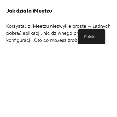
Jak działa iMeetzu
Korzystać z iMeetzu niezwykle proste — żadnych
pobrań aplikacji, nic dziwnego procesu
Polski
konfiguracji. Oto co możesz zrobić:
Przejdź na stronę iMeetzu.
Wybierz tryb czatu:
czat
,
czat
tekstowy
lub
czat grupowy
.
Włącz kamerę i mikrofon (opcjonalnie).
Zacznij rozmawiać z nieznajomym.
Nie czujesz klimat? Po prostu kliknij
przycisk "Dalej", aby zmienić partnera.
To nowoczesna wersja gry w butelkę, za