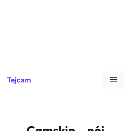
Đơn
Tejcam
Camskip – nói