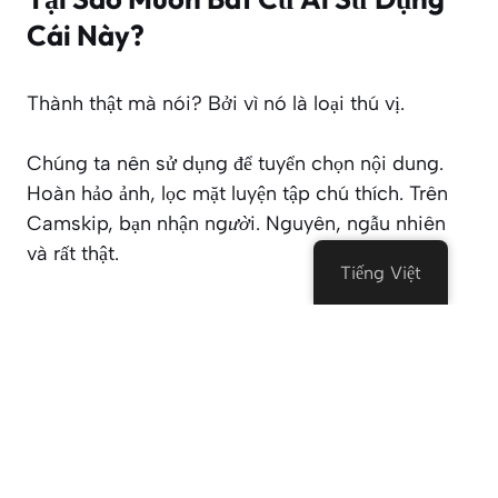
Cái Này?
Thành thật mà nói? Bởi vì nó là loại thú vị.
Chúng ta nên sử dụng để tuyển chọn nội dung.
Hoàn hảo ảnh, lọc mặt luyện tập chú thích. Trên
Camskip, bạn nhận
người
. Nguyên, ngẫu nhiên
và rất thật.
Tiếng Việt
Bạn có thể gặp:
Một bà ở Ý, ai muốn học tiếng anh
Một sinh viên chán ở Canada người chỉ
muốn có ai đó để nói chuyện
Một bố ở Ấn độ ai nói với bạn bí mật của
mình cà ri (câu chuyện có thật)