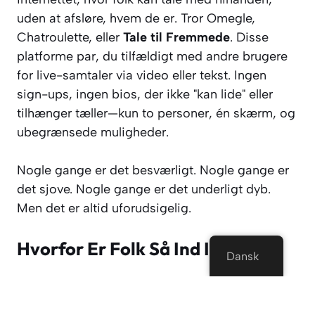
uden at afsløre, hvem de er. Tror Omegle,
Chatroulette, eller
Tale til Fremmede
. Disse
platforme par, du tilfældigt med andre brugere
for live-samtaler via video eller tekst. Ingen
sign-ups, ingen bios, der ikke "kan lide" eller
tilhænger tæller—kun to personer, én skærm, og
ubegrænsede muligheder.
Nogle gange er det besværligt. Nogle gange er
det sjove. Nogle gange er det
underligt dyb
.
Men det er altid uforudsigelig.
Hvorfor Er Folk Så Ind I Dette?
Dansk
Helt ærligt? Fordi det er
real
. Og i en verden,
hvor hvert tweet, TikTok, og Instagram historie