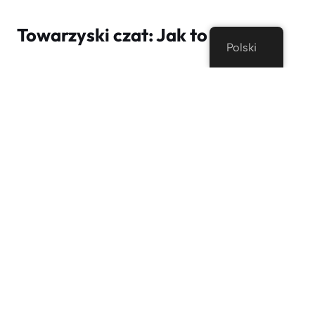
Towarzyski czat: Jak to działa
Polski
Magia
Pogadać na czacie
leży w jego prostocie.
Oto jak rozwija się typowy doświadczenie:
1. Otwórz stronę internetową lub aplikację
Nie musisz się zarejestrować lub powoływać się
na swoje portale społecznościowe. Wystarczy
wejść na stronę główną lub otworzyć aplikację i
wybrać tekstowy lub wideo.
2. Ustaw Swoje preferencje