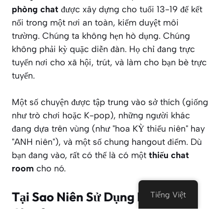
phòng chat
được xây dựng cho tuổi 13-19 để kết
nối trong một nơi an toàn, kiểm duyệt môi
trường. Chúng ta không hẹn hò dụng. Chúng
không phải kỳ quặc diễn đàn. Họ chỉ đang trực
tuyến nơi cho xã hội, trút, và làm cho bạn bè trực
tuyến.
Một số chuyện được tập trung vào sở thích (giống
như trò chơi hoặc K-pop), những người khác
đang dựa trên vùng (như "hoa KỲ thiếu niên" hay
"ANH niên"), và một số chung hangout điểm. Dù
bạn đang vào, rất có thể là có một
thiếu chat
room
cho nó.
Tại Sao Niên Sử Dụng Phòng
Tiếng Việt
Chat?