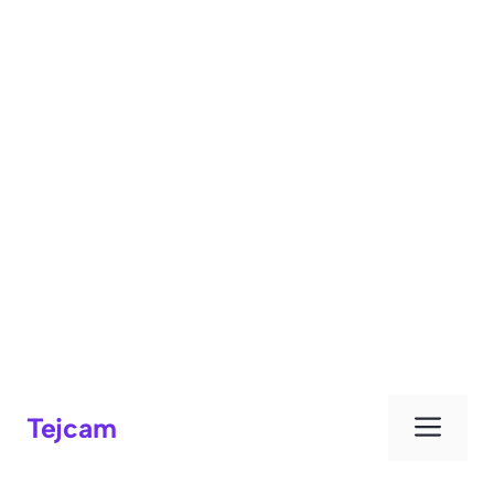
Μεν
Tejcam