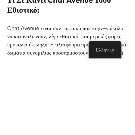
Εθιστικό;
Chat Avenue είναι σαν ψηφιακό ποπ κορν—εύκολο
να καταναλώνουν, λίγο εθιστικό, και μερικές φορές
προκαλεί έκπληξη. Η πλατφόρμα προσφέρει θεματικά
Ελληνικά
δωμάτια συνομιλίας προσαρμοστούν σε διαφορετικά
συμφέροντα, οπότε δεν είσαι απλά αντικείμενο
ντάμπινγκ σε μια θάλασσα από τυχαιότητα. Είτε είστε
σε αθλήματα, βίντεο, παιχνίδια, σχέσεις, ή μόνο σε
ενήλικες και συνομιλίες, υπάρχει μια θέση για σας.
Τα φίλτρα και την Ελευθερία
Υπάρχουν φίλτρα πάρα πολύ—το φύλο, την περιοχή,
και περισσότερα—έτσι, αν ψάχνετε για να