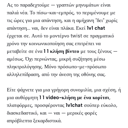
Ας το παραδεχτούμε — γραπτών μηνυμάτων είναι
παλιά νέα. Το πίσω-και-εμπρός, το περιμένουμε με
τις ώρες για μια απάντηση, και η αμήχανη "δει" χωρίς
απάντηση... ναι, δεν είναι πλάκα. Εκεί
1v1 chat
έρχεται σε. Αυτό το μοντέρνο twist σε πραγματικό
χρόνο την κοινωνικοποίηση σας επιτρέπει να
μεταβείτε σε ένα
1 1 κλήση βίντεο
με τους ξένους —
αμέσως. Όχι περνώντας, μικρή συζήτηση μέσω
πληκτρολόγησης. Μόνο πρόσωπο-με-πρόσωπο
αλληλεπίδραση, από την άνεση της οθόνης σας.
Είτε ψάχνετε για μια γρήγορη συνομιλία, μια σχέση, ή
μια αυθόρμητη
1 1 video-κλήση με ένα κορίτσι
,
πλατφόρμες, προσφέροντας
1v1chat
σούπερ εύκολο,
διασκεδαστικό, και — ναι — μερικές φορές
απρόβλεπτα ξεκαρδιστικά.