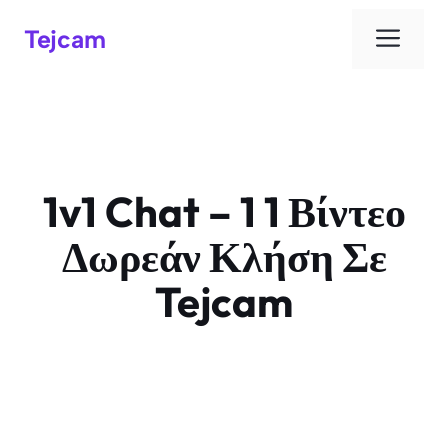
Μεν
Tejcam
1v1 Chat – 1 1 Βίντεο
Δωρεάν Κλήση Σε
Tejcam