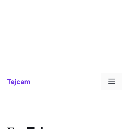
Μεν
Tejcam