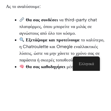
Ας το αναλύσουμε:
Θα σας συνδέσει
να third-party chat
πλατφόρμες, όπου μπορείτε να μιλάς σε
αγνώστους από όλο τον κόσμο.
Εξετάζουμε και προτείνουμε
το καλύτερο,
η Chatroulette και Omegle εναλλακτικές
λύσεις, ώστε να μην χάνετε το χρόνο σας σε
παράσιτα ή σκιερές τοποθεσίες.
Ελληνικά
Θα σας καθοδηγήσει
μέσα από το
ασφαλές, ανώνυμο τη συνομιλία — έτσι
μπορείτε να έχετε τη διασκέδαση
χωρίς
καταλήγει σε μια δύσκολη, σε απευθείας
σύνδεση ιστορία τρόμου.
Δεν λήψεις. Κανένα σημάδι-ups. Κατευθείαν chat