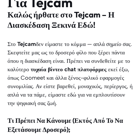
Για Tejcam
Καλώς ήρθατε στο Tejcam – Η
Διασκέδαση Ξεκινά Εδώ!
Στο
Tejcam
δεν είμαστε το κόμμα — απλά
σημείο σας
.
Σκεφτείτε μας ως το δροσερό φίλο που ξέρει πάντα
όπου η διασκέδαση είναι. Πρέπει να συνδεθείτε με το
καλύτερο
τυχαία βίντεο chat πλατφόρμες
εκεί έξω,
όπως Coomeet και άλλα ξένος-φιλικό εφαρμογές
συνομιλίας. Αν είστε βαρεθεί, μοναχικός, περίεργος, ή
απλά να τα πάμε, είμαστε εδώ για να εμπλουτίσουν
την ψηφιακή σας ζωή.
Τι Πρέπει Να Κάνουμε (Εκτός Από Το Να
Εξετάσουμε Δροσερό);