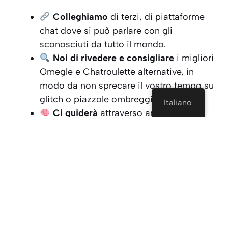
Colleghiamo
di terzi, di piattaforme
chat dove si può parlare con gli
sconosciuti da tutto il mondo.
Noi di rivedere e consigliare
i migliori
Omegle e Chatroulette alternative, in
modo da non sprecare il vostro tempo su
glitch o piazzole ombreggiate.
Italiano
Ci guiderà
attraverso anonime e
sicure in chat così ci si può divertire
senza
e per finire in un'imbarazzante
online horror story.
Nessun download. Sign-up. Solo dritto-up chat
caos, Tejcam stile.
Siamo una Piattaforma di Chat di Noi