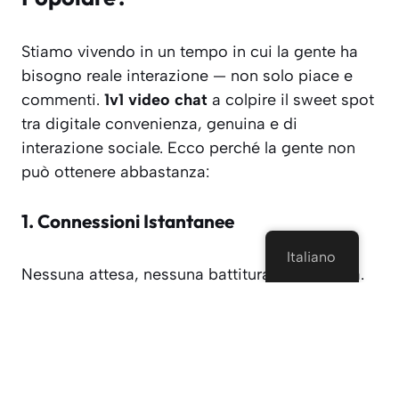
Stiamo vivendo in un tempo in cui la gente ha
bisogno reale interazione — non solo piace e
commenti.
1v1 video chat
a colpire il sweet spot
tra digitale convenienza, genuina e di
interazione sociale. Ecco perché la gente non
può ottenere abbastanza:
1.
Connessioni Istantanee
Italiano
Nessuna attesa, nessuna battitura a macchina.
Clic, viene abbinare, e la chat inizia spesso in
meno di 5 secondi. Se le cose strane (e
cerchiamo di essere onesti, a volte lo fanno),
basta passare alla persona successiva. Facile.