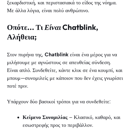
ξεκαρδιστική, και περιστασιακά το είδος της νόημα.
Με άλλα λόγια, είναι πολύ ανθρώπινο.
Οπότε... Τι
Είναι
Chatblink,
Αλήθεια;
Στον πυρήνα της,
Chatblink
είναι ένα μέρος για να
μιλήσουμε με αγνώστους σε απευθείας σύνδεση.
Είναι απλό. Συνδεθείτε, κάντε κλικ σε ένα κουμπί, και
μπουμ—συνομιλείς με κάποιον που δεν έχεις γνωρίσει
ποτέ πριν.
Υπάρχουν δύο βασικοί τρόποι για να συνδεθείτε:
Κείμενο Συνομιλίας
– Κλασικό, καθαρό, και
εσωστρεφής προς το περιβάλλον.