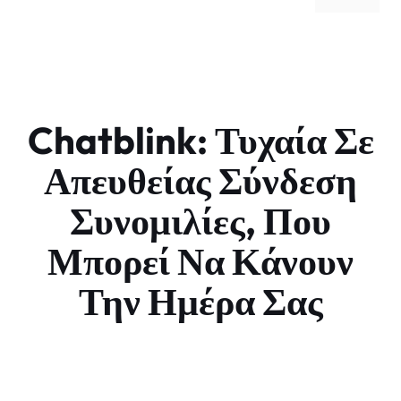
Chatblink: Τυχαία Σε
Απευθείας Σύνδεση
Συνομιλίες, Που
Μπορεί Να Κάνουν
Την Ημέρα Σας