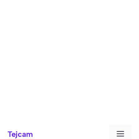
Μεν
Tejcam