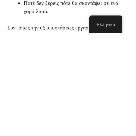
Ποτέ δεν ξέρεις πότε θα σκοντάψει σε ένα
χορό λάμα.
Ελληνικά
Συν, όπως την εξ αποστάσεως εργασία και των
ψηφιακών νομάδων τρόπο ζωής συνεχίσει να
αυξάνεται, ChatRad γίνεται ένα τρόπο για τους
ανθρώπους να πολεμήσουμε τη μοναξιά, την πρακτική
νέες γλώσσες, ή απλά να σκοτώσει την ώρα του στο
πιο παράξενο τρόπο.
Τα Χαρακτηριστικά Που Κάνουν
ChatRad Ξεχωρίζουν
Ενώ υπάρχουν τόνοι από τυχαία βίντεο chat
ιστοσελίδες εκεί έξω (γεια σου, Μιλάς σε Αγνώστους,
Omegle, και Chatroulette), ChatRad έχει χαράξει