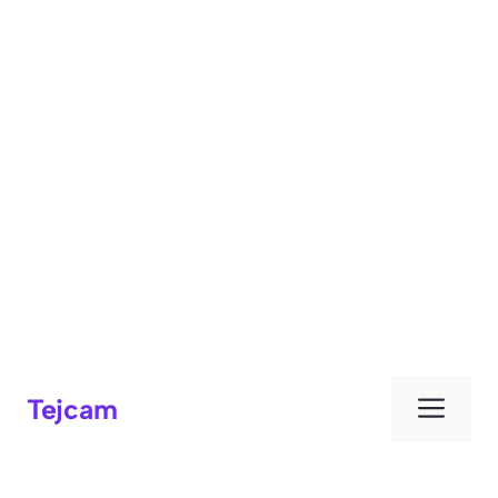
Μεν
Tejcam