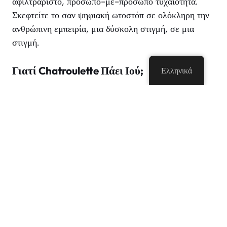
αφιλτράριστο, πρόσωπο-με-πρόσωπο τυχαιότητα.
Σκεφτείτε το σαν ψηφιακή ωτοστόπ σε ολόκληρη την
ανθρώπινη εμπειρία, μια δύσκολη στιγμή, σε μια
στιγμή.
Γιατί Chatroulette Πάει Ιού;
Ελληνικά
Chatroulette δημιουργήθηκε το 2009 από ένα 17-
year-old ρωσική φοιτητής με το όνομα Andrey
Ternovskiy. Αυτό που ξεκίνησε ως ένα απλό πείραμα
σε σύνδεση με τους ανθρώπους που πήρε το διαδίκτυο
από τη θύελλα.
Μέσα σε λίγους μήνες, η περιοχή είχε εκατομμύρια
χρήστες. Ήταν καλυμμένη από μεγάλα
ειδησεογραφικά, πλημμύρισε το YouTube με βίντεο
αντίδραση, και ακόμη και εμφανίστηκε στην ποπ