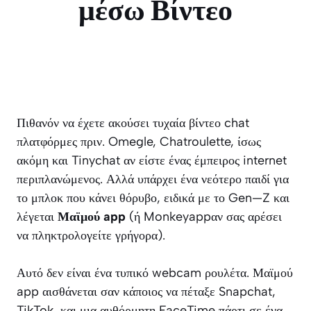
μέσω Βίντεο
Πιθανόν να έχετε ακούσει τυχαία βίντεο chat
πλατφόρμες πριν. Omegle, Chatroulette, ίσως
ακόμη και Tinychat αν είστε ένας έμπειρος internet
περιπλανώμενος. Αλλά υπάρχει ένα νεότερο παιδί για
το μπλοκ που κάνει θόρυβο, ειδικά με το Gen—Z και
λέγεται
Μαϊμού app
(ή
Monkeyapp
αν σας αρέσει
να πληκτρολογείτε γρήγορα).
Αυτό δεν είναι ένα τυπικό webcam ρουλέτα. Μαϊμού
app αισθάνεται σαν κάποιος να πέταξε Snapchat,
TikTok, και μια αυθόρμητη FaceTime πάρτι σε ένα