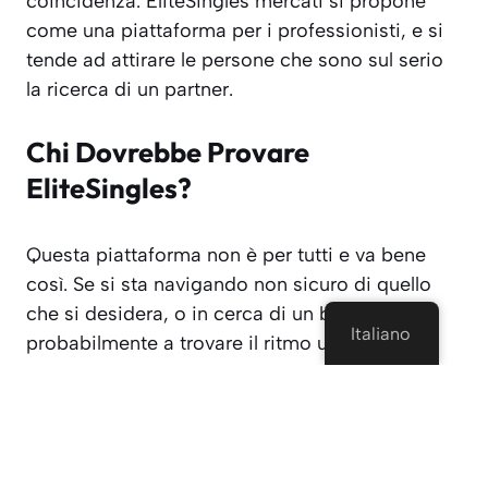
coincidenza. EliteSingles mercati si propone
come una piattaforma per i professionisti, e si
tende ad attirare le persone che sono sul serio
la ricerca di un partner.
Chi Dovrebbe Provare
EliteSingles?
Questa piattaforma non è per tutti e va bene
così. Se si sta navigando non sicuro di quello
che si desidera, o in cerca di un breve flirt,
Italiano
probabilmente a trovare il ritmo un po ' lento.
Ma se siete pronti a essere intenzionale circa la
datazione, si adatta.
Ti potrebbe piacere se: